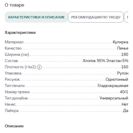
О товаре
ХАРАКТЕРИСТИКИ И ОПИСАНИЕ
РЕКОМЕНДАЦИИ ПО УХОДУ
ПО
Характеристики
Материал
Кулирка
Качество
Пенье
Ширина (см)
180
Состав
Хлопок 95% Эластан 5%
Плотность (г/м2)
160
Упаковка
Рулон
Рисунок
Однотонный
Тип печати
Гладкокрашеная
Номер пряжи
40/1
Тип дизайна
Универсальный
Начес
Нет
Лайкра
Да
Описание