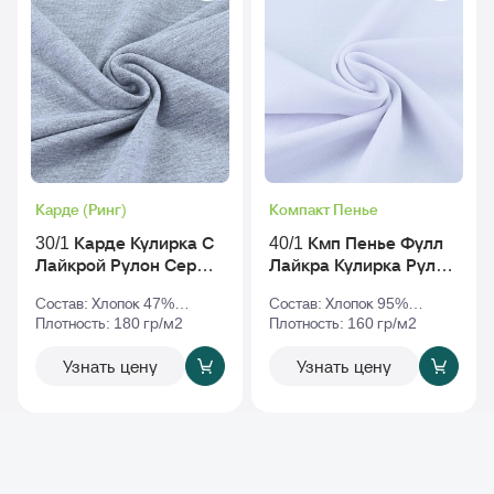
Карде (Ринг)
Компакт Пенье
30/1 Карде Кулирка С
40/1 Кмп Пенье Фулл
Лайкрой Рулон Серый-
Лайкра Кулирка Рулон
Меланж
Белый
Состав: Хлопок 47%
Состав: Хлопок 95%
Полиэстер 47% Эластан
Плотность: 180 гр/м2
Эластан 5%
Плотность: 160 гр/м2
6%
Узнать цену
Узнать цену