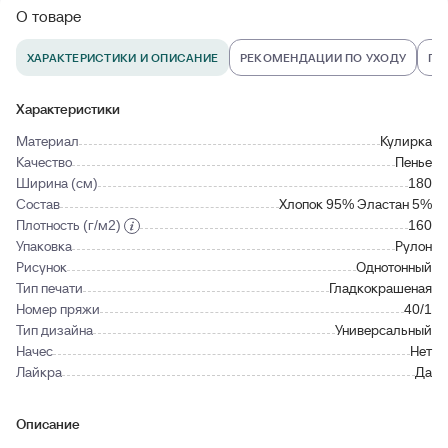
О товаре
ХАРАКТЕРИСТИКИ И ОПИСАНИЕ
РЕКОМЕНДАЦИИ ПО УХОДУ
ПО
Характеристики
Материал
Кулирка
Качество
Пенье
Ширина (см)
180
Состав
Хлопок 95% Эластан 5%
Плотность (г/м2)
160
Упаковка
Рулон
Рисунок
Однотонный
Тип печати
Гладкокрашеная
Номер пряжи
40/1
Тип дизайна
Универсальный
Начес
Нет
Лайкра
Да
Описание