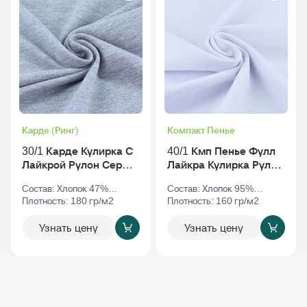
Карде (Ринг)
Компакт Пенье
30/1 Карде Кулирка С
40/1 Кмп Пенье Фулл
Лайкрой Рулон Серый-
Лайкра Кулирка Рулон
Меланж
Белый
Состав: Хлопок 47%
Состав: Хлопок 95%
Полиэстер 47% Эластан
Плотность: 180 гр/м2
Эластан 5%
Плотность: 160 гр/м2
6%
Узнать цену
Узнать цену