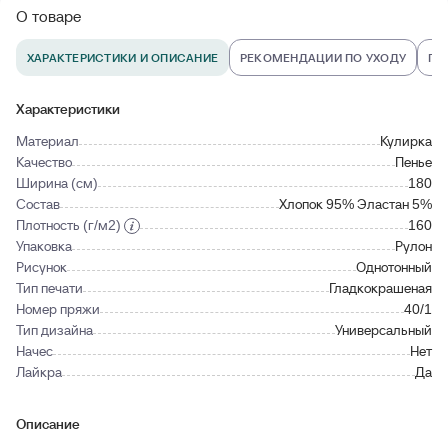
О товаре
ХАРАКТЕРИСТИКИ И ОПИСАНИЕ
РЕКОМЕНДАЦИИ ПО УХОДУ
ПО
Характеристики
Материал
Кулирка
Качество
Пенье
Ширина (см)
180
Состав
Хлопок 95% Эластан 5%
Плотность (г/м2)
160
Упаковка
Рулон
Рисунок
Однотонный
Тип печати
Гладкокрашеная
Номер пряжи
40/1
Тип дизайна
Универсальный
Начес
Нет
Лайкра
Да
Описание