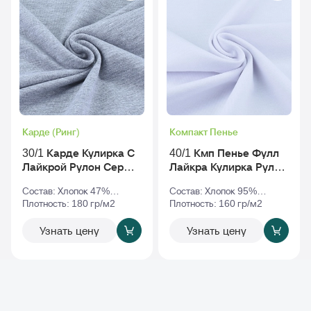
Карде (Ринг)
Компакт Пенье
30/1 Карде Кулирка С
40/1 Кмп Пенье Фулл
Лайкрой Рулон Серый-
Лайкра Кулирка Рулон
Меланж
Белый
Состав: Хлопок 47%
Состав: Хлопок 95%
Полиэстер 47% Эластан
Плотность: 180 гр/м2
Эластан 5%
Плотность: 160 гр/м2
6%
Узнать цену
Узнать цену