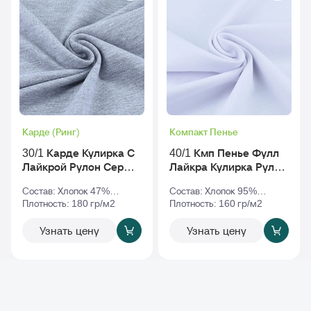
Карде (Ринг)
Компакт Пенье
30/1 Карде Кулирка С
40/1 Кмп Пенье Фулл
Лайкрой Рулон Серый-
Лайкра Кулирка Рулон
Меланж
Белый
Состав: Хлопок 47%
Состав: Хлопок 95%
Полиэстер 47% Эластан
Плотность: 180 гр/м2
Эластан 5%
Плотность: 160 гр/м2
6%
Узнать цену
Узнать цену