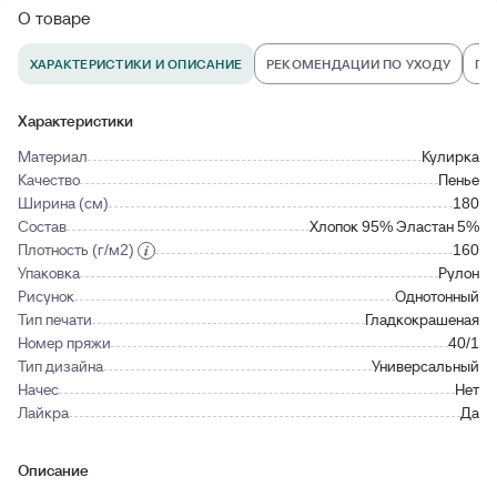
О товаре
ХАРАКТЕРИСТИКИ И ОПИСАНИЕ
РЕКОМЕНДАЦИИ ПО УХОДУ
ПО
Характеристики
Материал
Кулирка
Качество
Пенье
Ширина (см)
180
Состав
Хлопок 95% Эластан 5%
Плотность (г/м2)
160
Упаковка
Рулон
Рисунок
Однотонный
Тип печати
Гладкокрашеная
Номер пряжи
40/1
Тип дизайна
Универсальный
Начес
Нет
Лайкра
Да
Описание