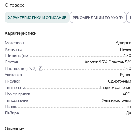
О товаре
ХАРАКТЕРИСТИКИ И ОПИСАНИЕ
РЕКОМЕНДАЦИИ ПО УХОДУ
ПО
Характеристики
Материал
Кулирка
Качество
Пенье
Ширина (см)
180
Состав
Хлопок 95% Эластан 5%
Плотность (г/м2)
160
Упаковка
Рулон
Рисунок
Однотонный
Тип печати
Гладкокрашеная
Номер пряжи
40/1
Тип дизайна
Универсальный
Начес
Нет
Лайкра
Да
Описание