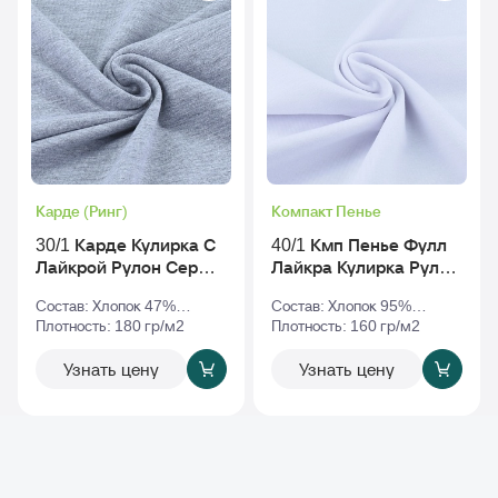
Карде (Ринг)
Компакт Пенье
30/1 Карде Кулирка С
40/1 Кмп Пенье Фулл
Лайкрой Рулон Серый-
Лайкра Кулирка Рулон
Меланж
Белый
Состав: Хлопок 47%
Состав: Хлопок 95%
Полиэстер 47% Эластан
Плотность: 180 гр/м2
Эластан 5%
Плотность: 160 гр/м2
6%
Узнать цену
Узнать цену