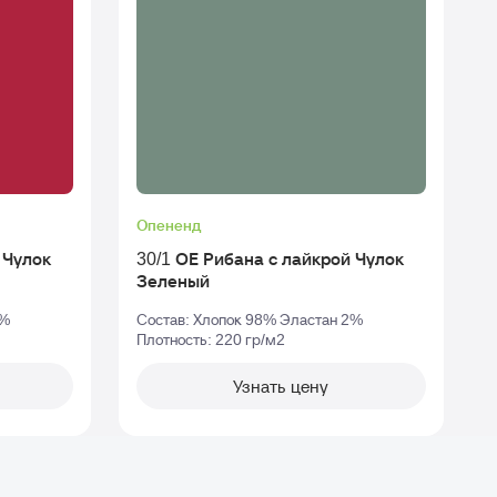
Опененд
к
30/1 ОЕ Рибана с лайкрой Чулок
Зеленый
2%
Состав: Хлопок 98% Эластан 2%
Плотность: 220 гр/м2
П
Узнать цену