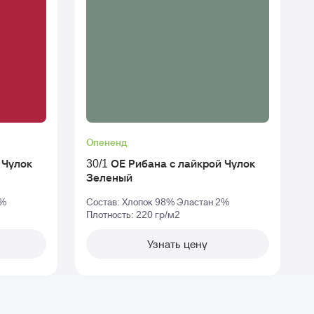
Опененд
к
30/1 ОЕ Рибана с лайкрой Чулок
Зеленый
2%
Состав: Хлопок 98% Эластан 2%
Плотность: 220 гр/м2
П
Узнать цену