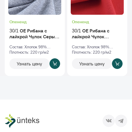
Опененд
Опененд
30/1 ОЕ Рибана с
30/1 ОЕ Рибана с
лайкрой Чулок Серый-
лайкрой Чулок
Меланж
Красный
Состав: Хлопок 98%
Состав: Хлопок 98%
Эластан 2%
Плотность: 220 гр/м2
Эластан 2%
Плотность: 220 гр/м2
Узнать цену
Узнать цену