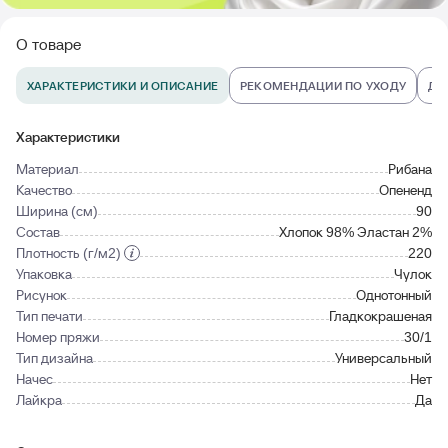
О товаре
ХАРАКТЕРИСТИКИ И ОПИСАНИЕ
РЕКОМЕНДАЦИИ ПО УХОДУ
ДО
Характеристики
Материал
Рибана
Качество
Опененд
Ширина (см)
90
Состав
Хлопок 98% Эластан 2%
Плотность (г/м2)
220
Упаковка
Чулок
Рисунок
Однотонный
Тип печати
Гладкокрашеная
Номер пряжи
30/1
Тип дизайна
Универсальный
Начес
Нет
Лайкра
Да