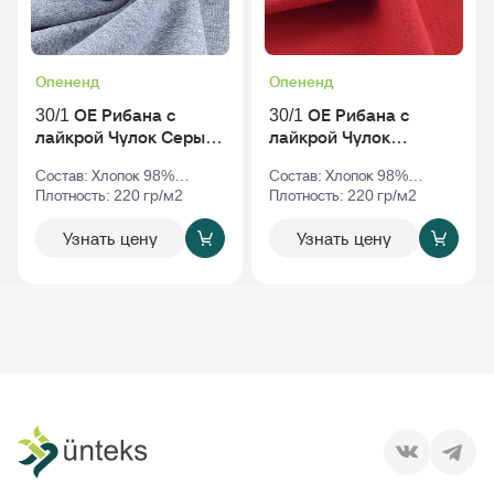
Опененд
Опененд
30/1 ОЕ Рибана с
30/1 ОЕ Рибана с
лайкрой Чулок Серый-
лайкрой Чулок
Меланж
Красный
Состав: Хлопок 98%
Состав: Хлопок 98%
Эластан 2%
Плотность: 220 гр/м2
Эластан 2%
Плотность: 220 гр/м2
Узнать цену
Узнать цену