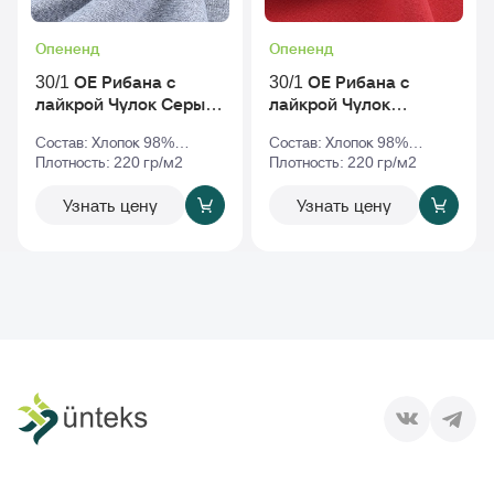
Опененд
Опененд
30/1 ОЕ Рибана с
30/1 ОЕ Рибана с
лайкрой Чулок Серый-
лайкрой Чулок
Меланж
Красный
Состав: Хлопок 98%
Состав: Хлопок 98%
Эластан 2%
Плотность: 220 гр/м2
Эластан 2%
Плотность: 220 гр/м2
Узнать цену
Узнать цену