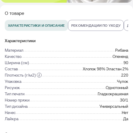
О товаре
ХАРАКТЕРИСТИКИ И ОПИСАНИЕ
РЕКОМЕНДАЦИИ ПО УХОДУ
ДО
Характеристики
Материал
Рибана
Качество
Опененд
Ширина (см)
90
Состав
Хлопок 98% Эластан 2%
Плотность (г/м2)
220
Упаковка
Чулок
Рисунок
Однотонный
Тип печати
Гладкокрашеная
Номер пряжи
30/1
Тип дизайна
Универсальный
Начес
Нет
Лайкра
Да