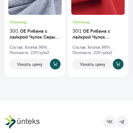
Опененд
Опененд
30/1 ОЕ Рибана с
30/1 ОЕ Рибана с
лайкрой Чулок Серый-
лайкрой Чулок
Меланж
Красный
Состав: Хлопок 98%
Состав: Хлопок 98%
Эластан 2%
Плотность: 220 гр/м2
Эластан 2%
Плотность: 220 гр/м2
Узнать цену
Узнать цену