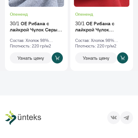
Опененд
Опененд
30/1 ОЕ Рибана с
30/1 ОЕ Рибана с
лайкрой Чулок Серый-
лайкрой Чулок
Меланж
Красный
Состав: Хлопок 98%
Состав: Хлопок 98%
Эластан 2%
Плотность: 220 гр/м2
Эластан 2%
Плотность: 220 гр/м2
Узнать цену
Узнать цену