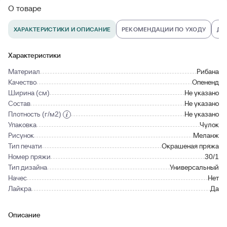
О товаре
ХАРАКТЕРИСТИКИ И ОПИСАНИЕ
РЕКОМЕНДАЦИИ ПО УХОДУ
ДО
Характеристики
Материал
Рибана
Качество
Опененд
Ширина (см)
Не указано
Состав
Не указано
Плотность (г/м2)
Не указано
Упаковка
Чулок
Рисунок
Меланж
Тип печати
Окрашеная пряжа
Номер пряжи
30/1
Тип дизайна
Универсальный
Начес
Нет
Лайкра
Да
Описание