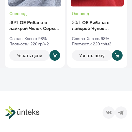
Опененд
Опененд
30/1 ОЕ Рибана с
30/1 ОЕ Рибана с
лайкрой Чулок Серый-
лайкрой Чулок
Меланж
Красный
Состав: Хлопок 98%
Состав: Хлопок 98%
Эластан 2%
Плотность: 220 гр/м2
Эластан 2%
Плотность: 220 гр/м2
Узнать цену
Узнать цену