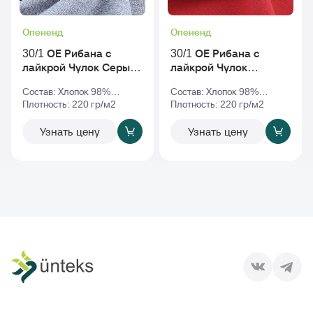
Опененд
Опененд
30/1 ОЕ Рибана с
30/1 ОЕ Рибана с
лайкрой Чулок Серый-
лайкрой Чулок
Меланж
Красный
Состав: Хлопок 98%
Состав: Хлопок 98%
Эластан 2%
Плотность: 220 гр/м2
Эластан 2%
Плотность: 220 гр/м2
Узнать цену
Узнать цену