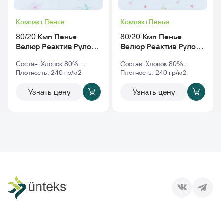
Компакт Пенье
Компакт Пенье
80/20 Кмп Пенье
80/20 Кмп Пенье
Велюр Реактив Рулон
Велюр Реактив Рулон
rs-040274 v1
Кремовый rs-040274
Состав: Хлопок 80%
Состав: Хлопок 80%
v1
Полиэстер 20%
Плотность: 240 гр/м2
Полиэстер 20%
Плотность: 240 гр/м2
Узнать цену
Узнать цену