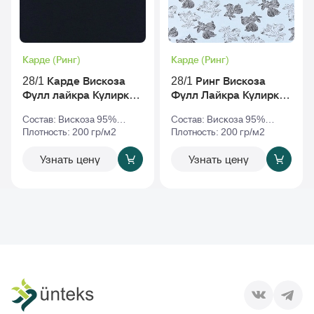
Карде (Ринг)
Карде (Ринг)
28/1 Карде Вискоза
28/1 Ринг Вискоза
Фулл лайкра Кулирка
Фулл Лайкра Кулирка
Рулон Черный
Набивной VDOVINA
Состав: Вискоза 95%
Состав: Вискоза 95%
Пигмент Рулон
Эластан 5%
Плотность: 200 гр/м2
Эластан 5%
Плотность: 200 гр/м2
0a2908-v-001-Минт
Узнать цену
Узнать цену