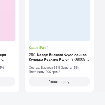
Карде (Ринг)
К
йкра
28/1 Карде Вискоза Фулл лайкра
NK
Кулирка Реактив Рулон rs-080096
К
v-003
v2
 5%
Состав: Вискоза 95% Эластан 5%
Плотность: 200 гр/м2
П
Узнать цену