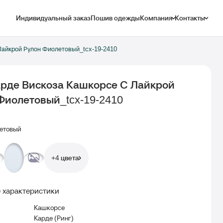
Индивидуальный заказ
Пошив одежды
Компания
Контакты
Лайкрой Рулон Фиолетовый_tcx-19-2410
арде Вискоза Кашкорсе С Лайкрой
Фиолетовый_tcx-19-2410
етовый
+4 цвета
 характеристики
Кашкорсе
Карде (Ринг)