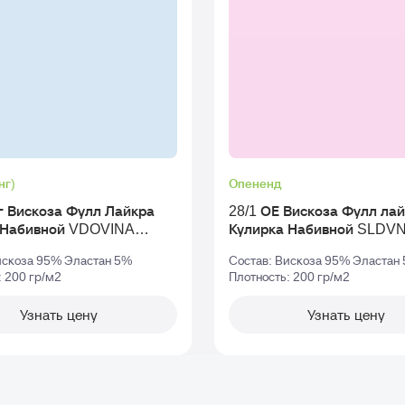
нг)
Опененд
г Вискоза Фулл Лайкра
28/1 ОЕ Вискоза Фулл ла
 Набивной VDOVINA
Кулирка Набивной SLDV
Пигмент Рулон 0a2908-v-001-Минт
Реактив Рулон 0b1656-
искоза 95% Эластан 5%
Состав: Вискоза 95% Эластан
: 200 гр/м2
Плотность: 200 гр/м2
Узнать цену
Узнать цену